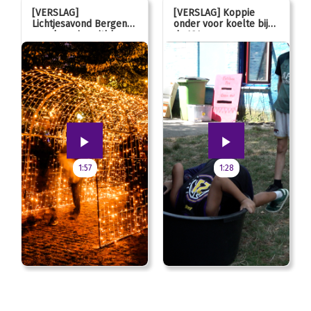
[VERSLAG]
[VERSLAG] Koppie
Lichtjesavond Bergen
onder voor koelte bij
mag kaarsjes uitblazen:
de JOL
100 jarig jubileum!
1:57
1:28