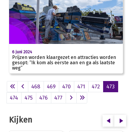
6 juni 2024
Prijzen worden klaargezet en attracties worden
gesopt: “Ik kom als eerste aan en ga als laatste
weg”
468
469
470
471
472
473
474
475
476
477
Kijken