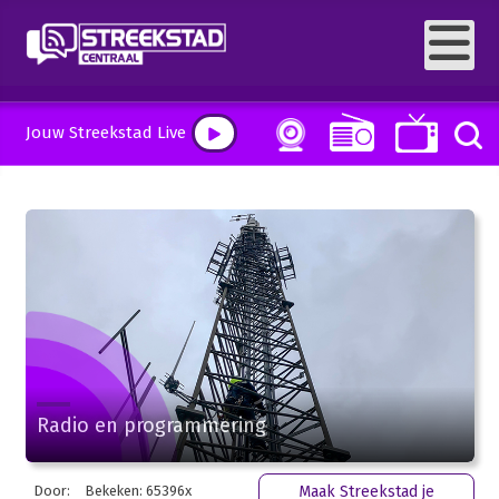
Jouw Streekstad Live
Radio en programmering
Door:
Bekeken: 65396x
Maak Streekstad je