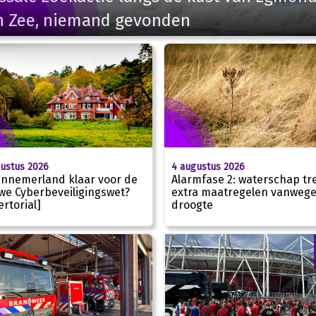
n Zee, niemand gevonden
ustus 2026
4 augustus 2026
ennemerland klaar voor de
Alarmfase 2: waterschap tre
we Cyberbeveiligingswet?
extra maatregelen vanweg
ertorial]
droogte