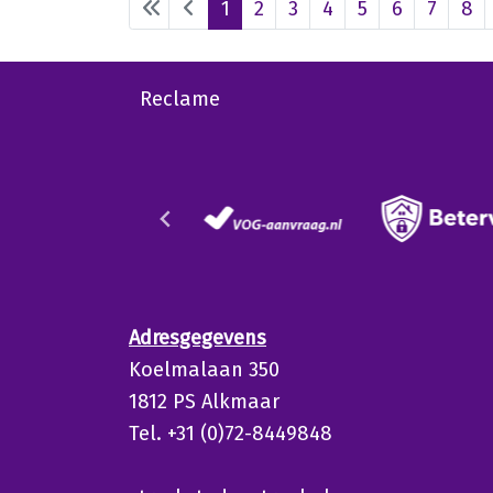
1
2
3
4
5
6
7
8
Reclame
Adresgegevens
Koelmalaan 350
1812 PS Alkmaar
Tel. +31 (0)72-8449848