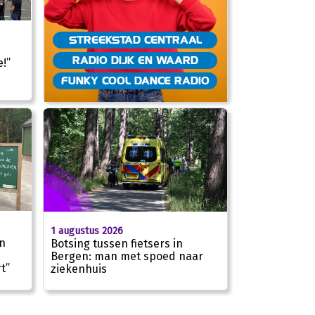
STREEKSTAD CENTRAAL
RADIO DIJK EN WAARD
!”
01:43
FUNKY COOL DANCE RADIO
1 augustus 2026
n
Botsing tussen fietsers in
Bergen: man met spoed naar
t”
ziekenhuis