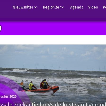
Nieuwsfilter
Regiofilter
Agenda
Video
P
gustus 2026
ssale zoekactie langs de kust van Egmon