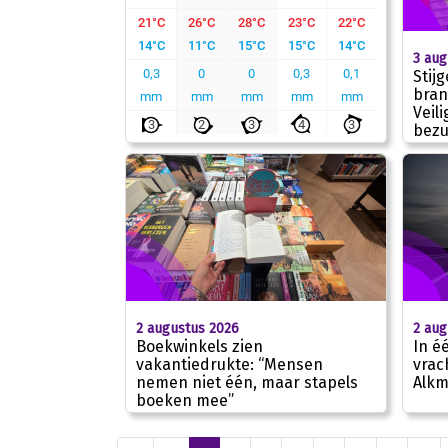
3 aug
Stij
bra
Veil
bezu
2 augustus 2026
2 aug
Boekwinkels zien
In é
vakantiedrukte: “Mensen
vrac
nemen niet één, maar stapels
Alkm
boeken mee”