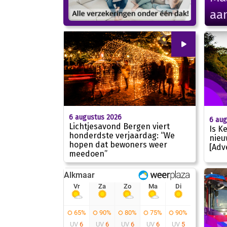
aa
00
:
00
6 augustus 2026
6 aug
Lichtjesavond Bergen viert
Is K
honderdste verjaardag: “We
nieu
hopen dat bewoners weer
01:55
[Adv
meedoen”