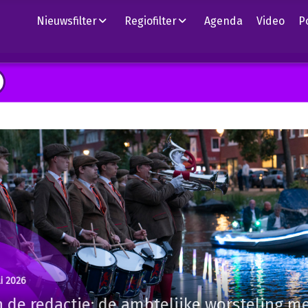
Nieuwsfilter
Regiofilter
Agenda
Video
P
li 2026
 de redactie: de ambtelijke worsteling m