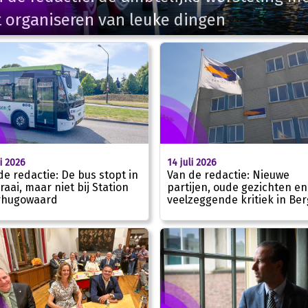
 organiseren van leuke dingen
li 2026
14 juli 2026
de redactie: De bus stopt in
Van de redactie: Nieuwe
raai, maar niet bij Station
partijen, oude gezichten en
rhugowaard
veelzeggende kritiek in Be