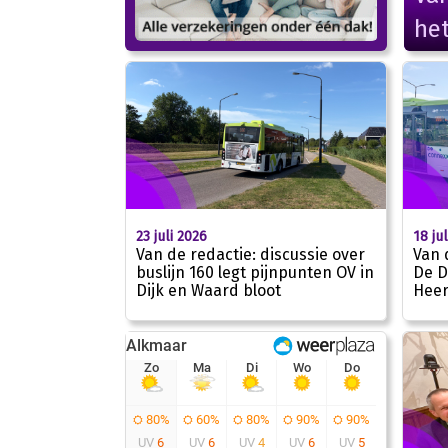
het
23 juli 2026
18 ju
Van de redactie: discussie over
Van 
buslijn 160 legt pijnpunten OV in
De D
Dijk en Waard bloot
Hee