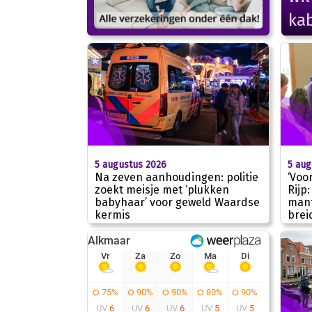
ka
5 augustus 2026
5 aug
Na zeven aanhoudingen: politie
‘Voo
zoekt meisje met ‘plukken
Rijp
babyhaar’ voor geweld Waardse
mant
kermis
brei