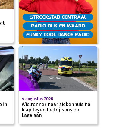
STREEKSTAD CENTRAAL
ft
RADIO DIJK EN WAARD
e
FUNKY COOL DANCE RADIO
4 augustus 2026
o in
Wielrenner naar ziekenhuis na
klap tegen bedrijfsbus op
Lagelaan