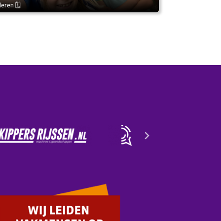
deren 🗓