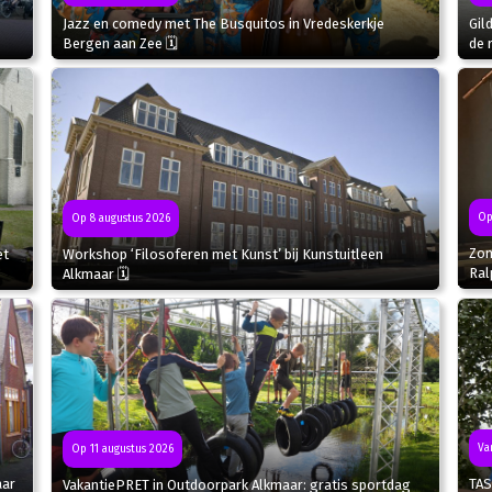
Jazz en comedy met The Busquitos in Vredeskerkje
Gil
Bergen aan Zee 🗓
de 
Op
Op 8 augustus 2026
Zom
et
Workshop ‘Filosoferen met Kunst’ bij Kunstuitleen
Ral
Alkmaar 🗓
Va
Op 11 augustus 2026
aar
TAS
VakantiePRET in Outdoorpark Alkmaar: gratis sportdag