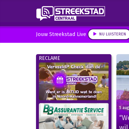
Jouw Streekstad Live
NU LUISTEREN
RECLAME
5 au
“We
wil