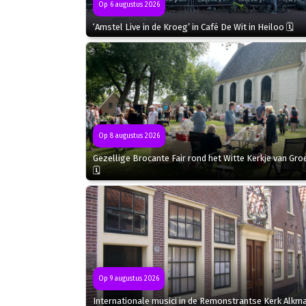
Op 6 augustus 2026
‘Amstel Live in de Kroeg’ in Café De Wit in Heiloo 🗓
Op 8 augustus 2026
Gezellige Brocante Fair rond het Witte Kerkje van Gro
🗓
Op 9 augustus 2026
Internationale musici in de Remonstrantse Kerk Alkm