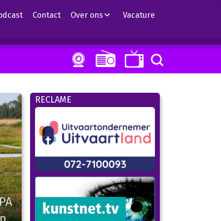
odcast
Contact
Over ons
Vacature
RECLAME
OPA
en