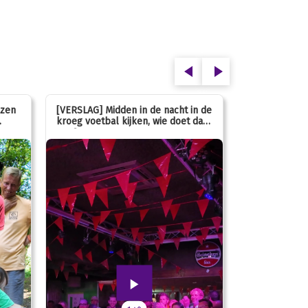
ezen
[VERSLAG] Midden in de nacht in de
[INFO] Hoe ga
kroeg voetbal kijken, wie doet dan
met de massa
nou?