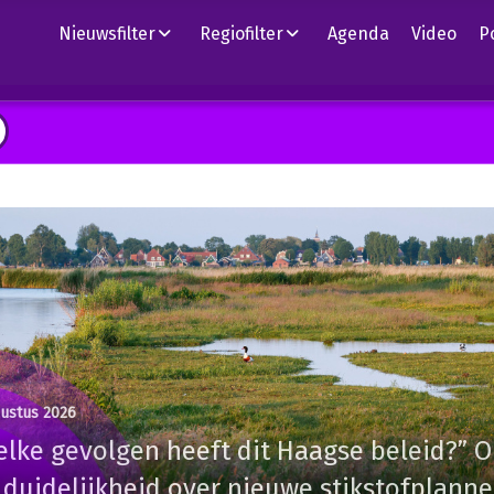
Nieuwsfilter
Regiofilter
Agenda
Video
P
gustus 2026
lke gevolgen heeft dit Haagse beleid?” 
 duidelijkheid over nieuwe stikstofplann