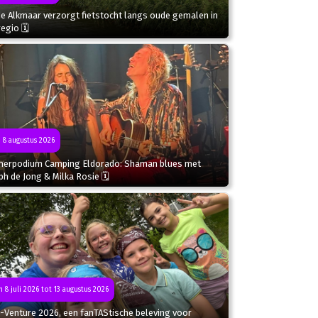
de Alkmaar verzorgt fietstocht langs oude gemalen in
regio 🗓
 8 augustus 2026
erpodium Camping Eldorado: Shaman blues met
ph de Jong & Milka Rosie 🗓
n 8 juli 2026 tot 13 augustus 2026
-Venture 2026, een fanTAStische beleving voor