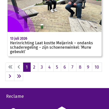
13 juli 2026
Herinrichting Laat kostte Meijerink – ondanks
schaderegeling – zijn schoenenwinkel: ‘Murw
gebeukt’
1
2
3
4
5
6
7
8
9
10
Reclame