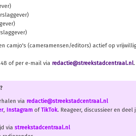
ever)
rslaggever)
gever)
rslaggever)
n camjo's (cameramensen/editors) actief op vrijwillig
848 of per e-mail via
redactie@streekstadcentraal.nl
.
?
erhalen via
redactie@streekstadcentraal.nl
er
,
Instagram
of
TikTok
. Reageer, discussieer en deel
jd via
streekstadcentraal.nl