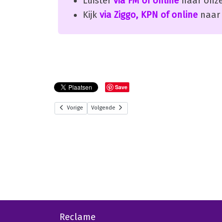
Luister
via FM of online
naar onze
Kijk
via Ziggo, KPN of online
naar 
Save
Vorige
Volgende
Reclame