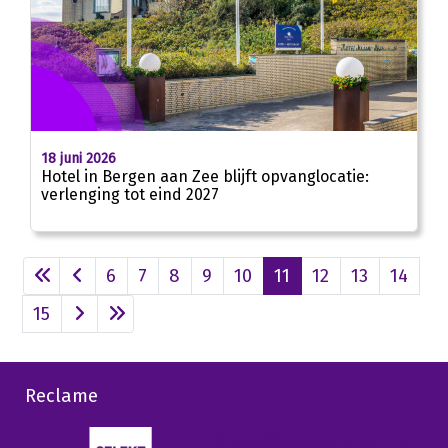
18 juni 2026
Hotel in Bergen aan Zee blijft opvanglocatie:
verlenging tot eind 2027
6
7
8
9
10
11
12
13
14
15
Reclame