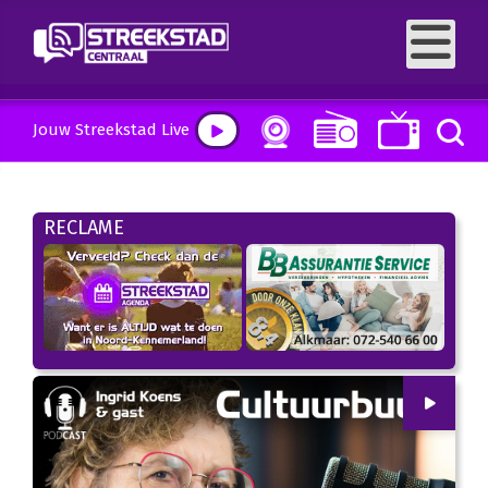
Jouw Streekstad Live
RECLAME
00
:
00