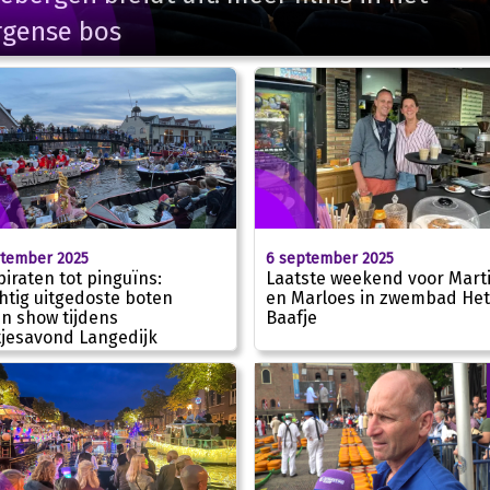
rgense bos
ptember 2025
6 september 2025
piraten tot pinguïns:
Laatste weekend voor Marti
htig uitgedoste boten
en Marloes in zwembad Het
en show tijdens
Baafje
tjesavond Langedijk