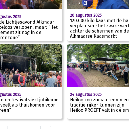
26 augustus 2025
gustus 2025
120.000 kilo kaas met de h
de Lichtjesavond Alkmaar
verplaatsen: het zware wer
keloos verlopen, maar: “Het
achter de schermen van de
ement zit nog in de
Alkmaarse Kaasmarkt
renzone”
24 augustus 2025
gustus 2025
Heiloo zou zomaar een nie
ream Festival viert jubileum:
traditie rijker kunnen zijn:
 voelt als thuiskomen voor
Heiloo PROEFT valt in de s
reen”