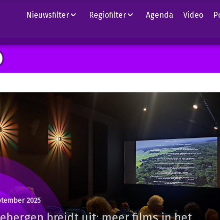
Nieuwsfilter
Regiofilter
Agenda
Video
P
ptember 2025
ebergen breidt uit: meer films in het