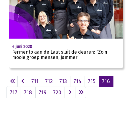
4 juni 2020
Fermento aan de Laat sluit de deuren: “Zo’n
mooie groep mensen, jammer”
711
712
713
714
715
716
717
718
719
720