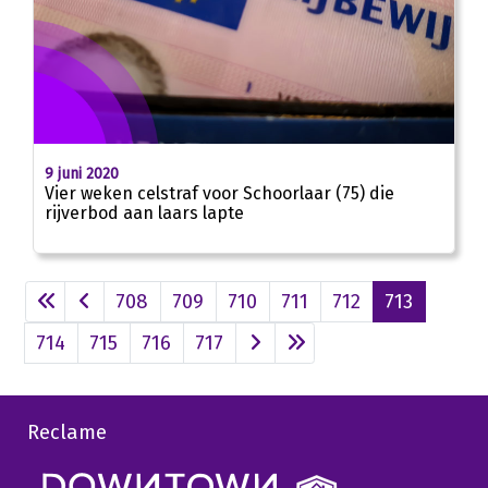
9 juni 2020
Vier weken celstraf voor Schoorlaar (75) die
rijverbod aan laars lapte
708
709
710
711
712
713
714
715
716
717
Reclame