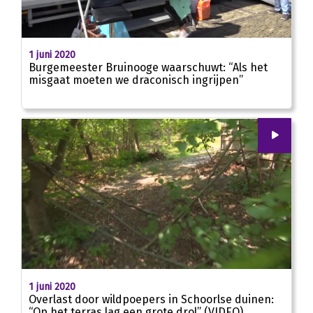
02:21
1 juni 2020
Burgemeester Bruinooge waarschuwt: “Als het
misgaat moeten we draconisch ingrijpen”
00
:
00
01:35
1 juni 2020
Overlast door wildpoepers in Schoorlse duinen:
“Op het terras lag een grote drol” (VIDEO)