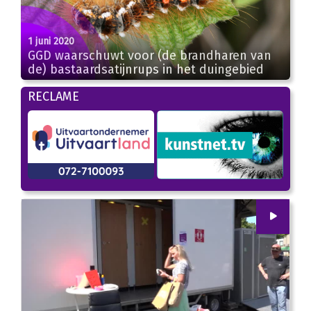
1 juni 2020
GGD waarschuwt voor (de brandharen van
de) bastaardsatijnrups in het duingebied
RECLAME
00
:
00