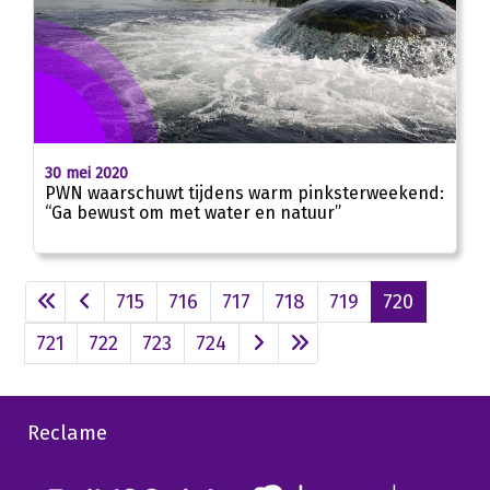
30 mei 2020
PWN waarschuwt tijdens warm pinksterweekend:
“Ga bewust om met water en natuur”
715
716
717
718
719
720
721
722
723
724
Reclame