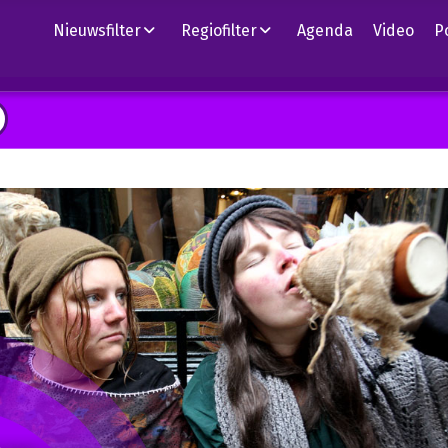
Nieuwsfilter
Regiofilter
Agenda
Video
P