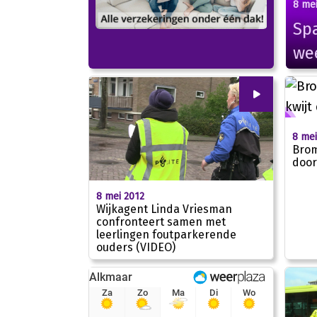
8 mei
Spa
wee
00
:
00
8 mei
Brom
door
8 mei 2012
Wijkagent Linda Vriesman
confronteert samen met
leerlingen foutparkerende
02:04
ouders (VIDEO)