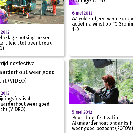
6 mei 2012
AZ volgend jaar weer Europ
actief na winst op FC Groni
1-0
 2012
lukkige botsing tussen
ters leidt tot beenbreuk
O)
 2012
ijdingsfestival
aarderhout weer goed
cht (VIDEO)
5 mei 2012
Bevrijdingsfestival in
Alkmaarderhout ondanks h
weer goed bezocht (FOTO's)