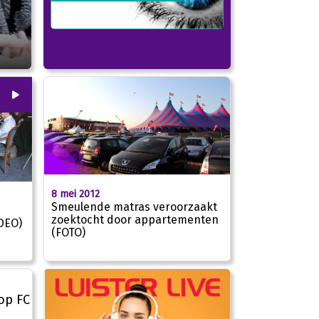
00
:
00
8 mei 2012
Smeulende matras veroorzaakt
zoektocht door appartementen
IDEO)
(FOTO)
02:21