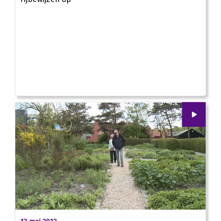
00
:
00
02:30