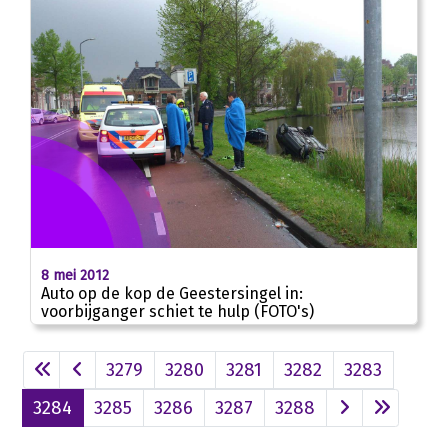
8 mei 2012
Auto op de kop de Geestersingel in:
voorbijganger schiet te hulp (FOTO's)
3279
3280
3281
3282
3283
3284
3285
3286
3287
3288