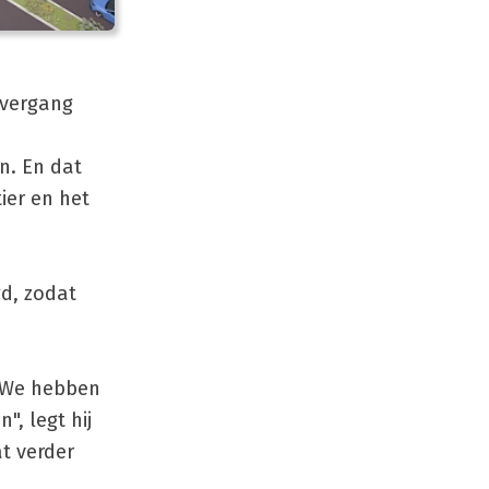
overgang
n. En dat
ier en het
d, zodat
 "We hebben
, legt hij
at verder