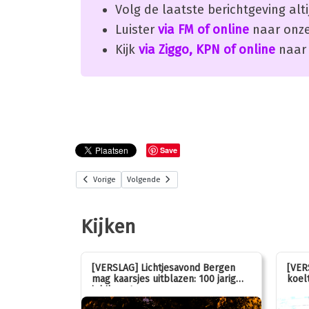
Volg de laatste berichtgeving alti
Luister
via FM of online
naar onze
Kijk
via Ziggo, KPN of online
naar 
Save
Vorige
Volgende
Kijken
stemmen op
[VERSLAG] Lichtjesavond Bergen
[VER
mag kaarsjes uitblazen: 100 jarig
koelt
jubileum!