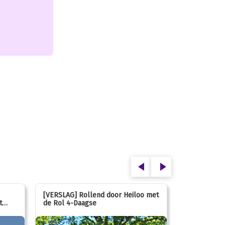
[VERSLAG] Rollend door Heiloo met
[VERSLAG] K
t
de Rol 4-Daagse
hún favorie
speeltuin