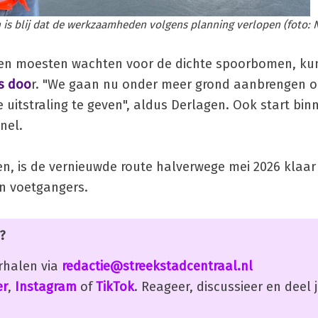
 is blij dat de werkzaamheden volgens planning verlopen (foto:
een moesten wachten voor de dichte spoorbomen, ku
s doo
r. "We gaan nu onder meer grond aanbrengen 
 uitstraling te geven", aldus Derlagen. Ook start bin
nel.
pen, is de vernieuwde route halverwege mei 2026 klaar
en voetgangers.
?
erhalen via
redactie@streekstadcentraal.nl
er
,
Instagram
of
TikTok
. Reageer, discussieer en deel