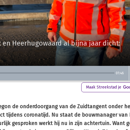
 en Heerhugowaard al bijna jaar dicht:
01:46
Maak Streekstad je
begon de onderdoorgang van de Zuidtangent onder he
t tijdens coronatijd. Nu staat de bouwmanager van P
lijk gesproken werkt hij nu in zijn achtertuin. Want 