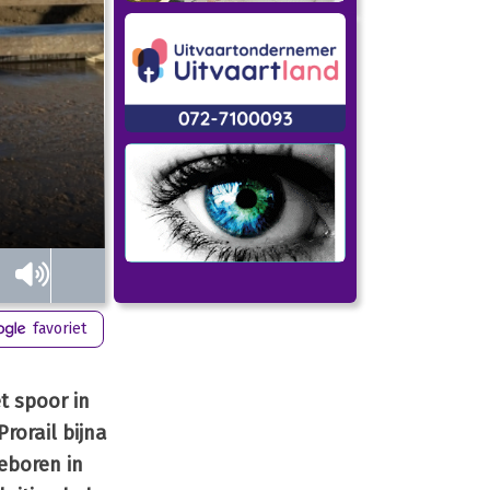
favoriet
t spoor in
rorail bijna
geboren in