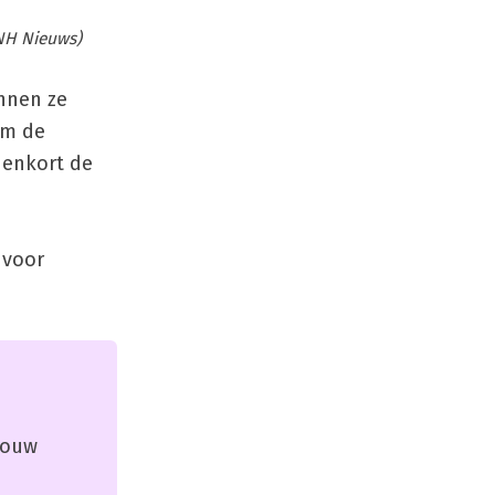
 NH Nieuws)
nnen ze
om de
nenkort de
 voor
 jouw