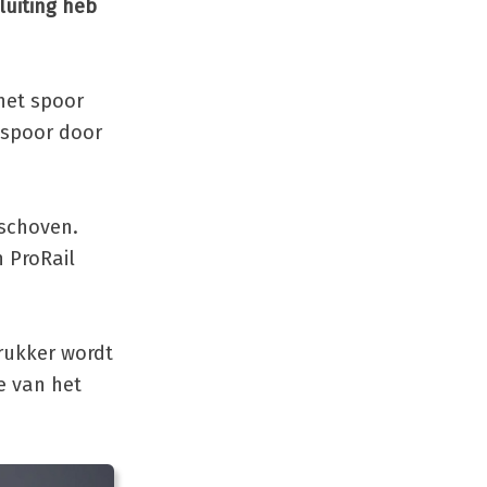
luiting heb
het spoor
 spoor door
eschoven.
n ProRail
rukker wordt
e van het