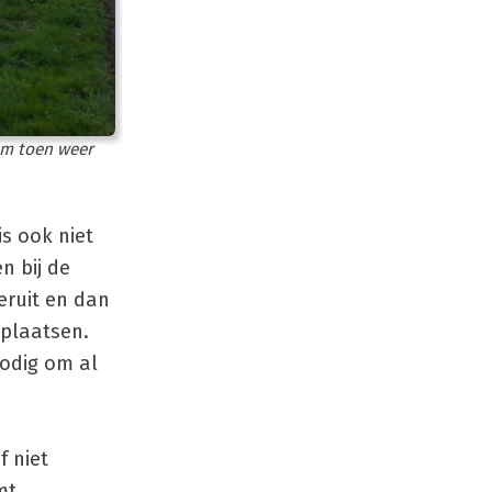
wam toen weer
is ook niet
n bij de
eruit en dan
 plaatsen.
nodig om al
 niet
mt.