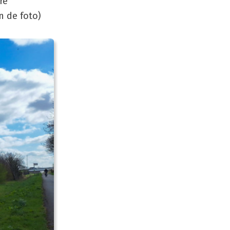
re
n de foto)