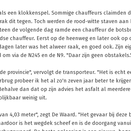
 als een klokkenspel. Sommige chauffeurs claimden d
rak dit tegen. Toch werden de rood-witte staven aan 
eteen de volgende dag ramde een chauffeur de botsb
ndse chauffeur. Eerst op de heenweg en later ook op 
dagen later was het alweer raak, en goed ook. Zijn ei
d om via de N245 en de N9. "Daar zijn geen obstakels.
 de provincie", vervolgt de transporteur. "Het is echt 
rug probeer ik het al zo'n zeven jaar beter te krijge
 Behalve dan dat op zijn advies het asfalt al meerdere
ijkbaar weinig uit.
van 4,03 meter", zegt De Waard. "Het gevaar bij deze b
Daardoor is het wegdek scheef en is de doorgang vanu