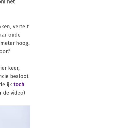
om het
ken, vertelt
jaar oude
 meter hoog.
oor."
ier keer,
ncie besloot
delijk
toch
r de video)