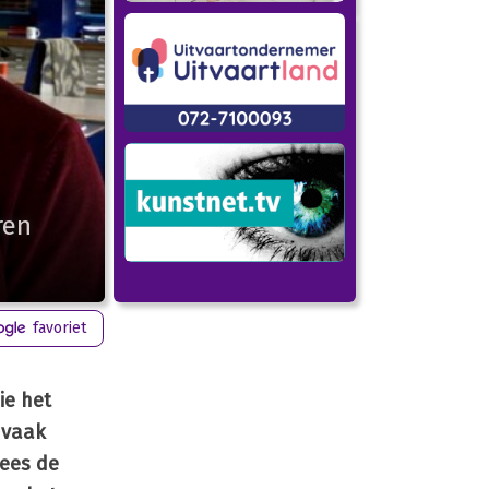
ren
favoriet
ie het
 vaak
ees de