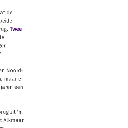
at de
beide
rug.
Twee
de
gen
"
een Noord-
n, maar er
 jaren een
rug zit 'm
it Alkmaar