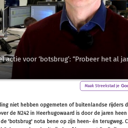
 actie voor ‘botsbrug’: “Probeer het al ja
Maak Streekstad je
ing niet hebben opgemeten of buitenlandse rijders d
ver de N242 in Heerhugowaard is door de jaren heen
de 'botsbrug' nota bene op zijn heen- én terugweg.
C