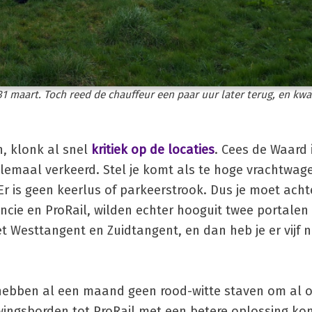
31 maart. Toch reed de chauffeur een paar uur later terug, en k
, klonk al snel
kritiek op de locaties
. Cees de Waard 
elemaal verkeerd. Stel je komt als te hoge vrachtwage
Er is geen keerlus of parkeerstrook. Dus je moet acht
incie en ProRail, wilden echter hooguit twee portalen
t Westtangent en Zuidtangent, en dan heb je er vijf 
hebben al een maand geen rood-witte staven om al of
wingsborden tot ProRail met een betere oplossing ko