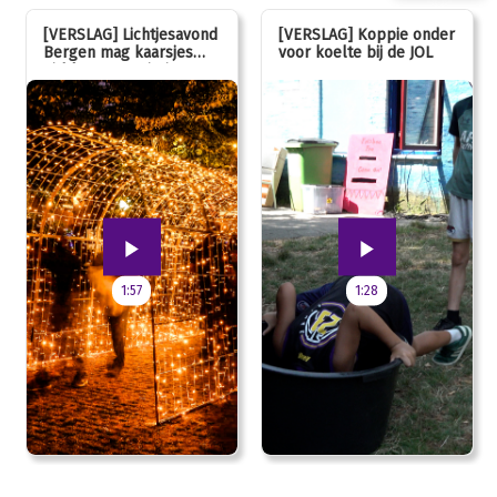
[VERSLAG] Lichtjesavond
[VERSLAG] Koppie onder
Bergen mag kaarsjes
voor koelte bij de JOL
uitblazen: 100 jarig
jubileum!
1:57
1:28