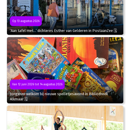
Op 13 augustus 2026
‘Aan tafel met…’ dichteres Esther van Gelderen in PostaanZee 🗓
Van 12 juni 2026 tot 14 augustus 2026
Jongeren welkom bij nieuwe spelletjesavond in Bibliotheek
Alkmaar 🗓