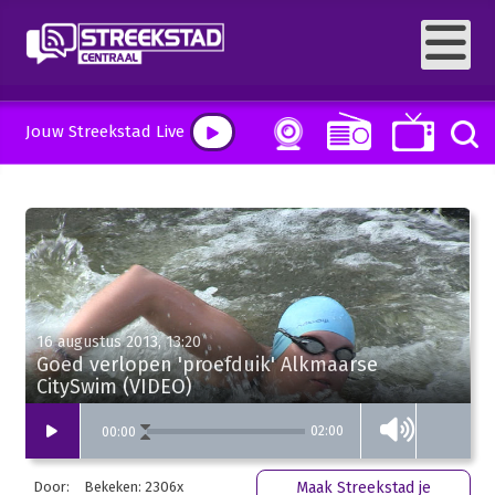
Jouw Streekstad Live
16 augustus 2013, 13:20
Goed verlopen 'proefduik' Alkmaarse
CitySwim (VIDEO)
02:00
00
:
00
Door:
Bekeken: 2306x
Maak Streekstad je