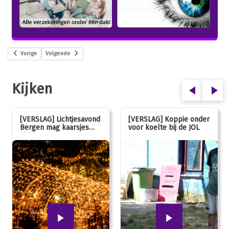
Vorige
Volgende
Kijken
[VERSLAG] Lichtjesavond
[VERSLAG] Koppie onder
Bergen mag kaarsjes
voor koelte bij de JOL
uitblazen: 100 jarig
jubileum!