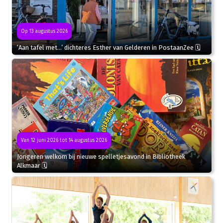
Op 13 augustus 2026
‘Aan tafel met…’ dichteres Esther van Gelderen in PostaanZee 🗓
Van 12 juni 2026 tot 14 augustus 2026
Jongeren welkom bij nieuwe spelletjesavond in Bibliotheek
Alkmaar 🗓