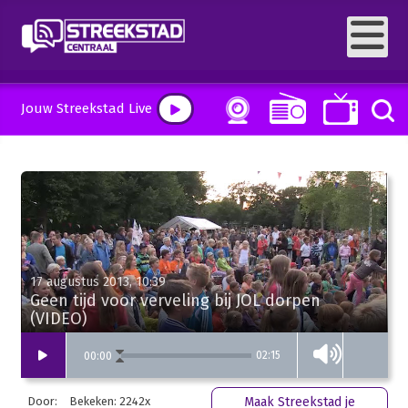
Jouw Streekstad Live
17 augustus 2013, 10:39
Geen tijd voor verveling bij JOL dorpen
(VIDEO)
02:15
00
:
00
Door:
Bekeken: 2242x
Maak Streekstad je