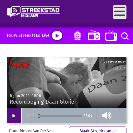
Jouw Streekstad Live
6 juni 2011, 18:16
Recordpoging Daan Glorie
02:04
00
:
00
Door: Richard Van Der Veen
Maak Streekstad je