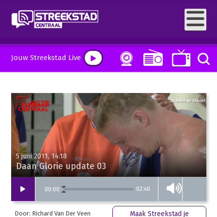
Jouw Streekstad Live
5 juni 2011, 14:18
Daan Glorie update 03
02:40
00
:
00
Door: Richard Van Der Veen
Maak Streekstad je