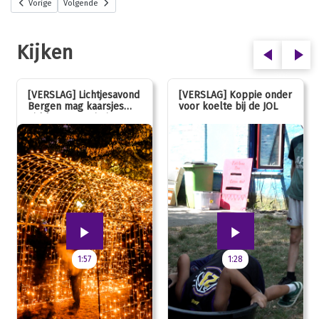
Vorige
Volgende
Kijken
[VERSLAG] Lichtjesavond
[VERSLAG] Koppie onder
Bergen mag kaarsjes
voor koelte bij de JOL
uitblazen: 100 jarig
jubileum!
1:57
1:28