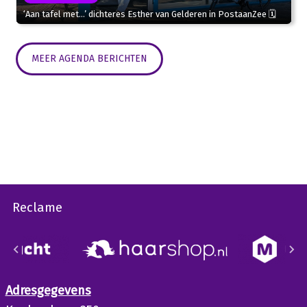
‘Aan tafel met…’ dichteres Esther van Gelderen in PostaanZee 🗓
MEER AGENDA BERICHTEN
Reclame
Adresgegevens