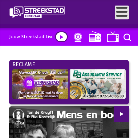
Jouw Streekstad Live
RECLAME
00
:
00