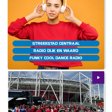
STREEKSTAD CENTRAAL
RADIO DIJK EN WAARD
FUNKY COOL DANCE RADIO
00
:
00