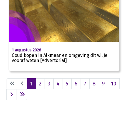
1 augustus 2026
Goud kopen in Alkmaar en omgeving dit wil je
vooraf weten [Advertorial]
1
2
3
4
5
6
7
8
9
10