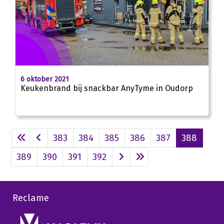
6 oktober 2021
Keukenbrand bij snackbar AnyTyme in Oudorp
383
384
385
386
387
388
389
390
391
392
Reclame