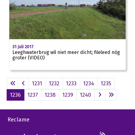
01:46
31 juli 2017
Leeghwaterbrug wil niet meer dicht; fileleed nóg
groter (VIDEO)
1231
1232
1233
1234
1235
1236
1237
1238
1239
1240
Reclame