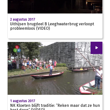
01:54
2 augustus 2017
Uithijsen brugdeel B Leeghwaterbrug verloopt
probleemloos (VIDEO)
00
:
00
01:31
1 augustus 2017
NK Kloeten blijft traditie: “Reken maar dat ze hun
best doen” (VIDEO)