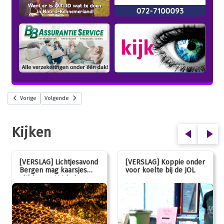
Vorige
Volgende
Kijken
[VERSLAG] Lichtjesavond
[VERSLAG] Koppie onder
Bergen mag kaarsjes
voor koelte bij de JOL
uitblazen: 100 jarig
jubileum!