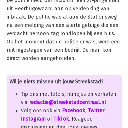
De politie hield om 19.30 uur een 27-jarige man
uit Heerhugowaard aan op verdenking van
inbraak. De politie was al aan de Stationsweg
na een melding van een alerte getuige die een
verdacht persoon zag rondlopen bij een huis.
Op het moment dat de politie er was, werd een
ruit ingeslagen van een bedrijf. De man kon
direct worden aangehouden.
Wil je niets missen uit jouw Streekstad?
Tip ons met foto's, filmpjes en verhalen
via
redactie@streekstadcentraal.nl
Volg ons ook via
Facebook
,
Twitter
,
Instagram
of
TikTok
. Reageer,
discussieer en deel jouw nieuws.