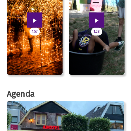
1:57
1:28
Agenda