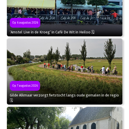
Op 6 augustus 2026
‘Amstel Live in de Kroeg’ in Café De Wit in Heiloo 🗓
Op 7 augustus 2026
Gilde Alkmaar verzorgt fietstocht langs oude gemalen in de regio
🗓