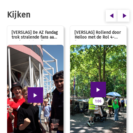
Kijken
[VERSLAG] De AZ Fandag
[VERSLAG] Rollend door
trok stralende fans aan,
Heiloo met de Rol 4-
van jong tot oud!
Daagse
1:06