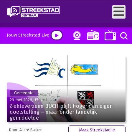
Jouw Streekstad Live
Gemeente
29 mei 2026, 15:10
Ziekteverzuim BUCH blijft hoger dan eigen
doelstelling – maar ónder landelijk
gemiddelde
Door: André Bakker
Maak Streekstad je