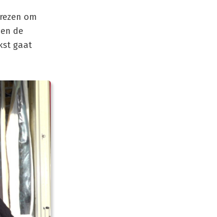
prezen om
den de
kst gaat