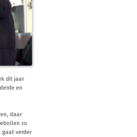
k dit jaar
 derde en
oen, daar
iebollen zo
t gaat verder