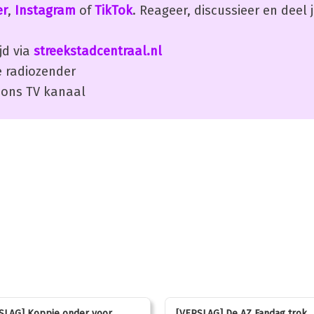
er
,
Instagram
of
TikTok
. Reageer, discussieer en deel
jd via
streekstadcentraal.nl
 radiozender
ons TV kanaal
SLAG] Koppie onder voor
[VERSLAG] De AZ Fandag trok