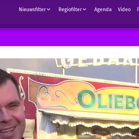
Nieuwsfilter
Regiofilter
Agenda
Video