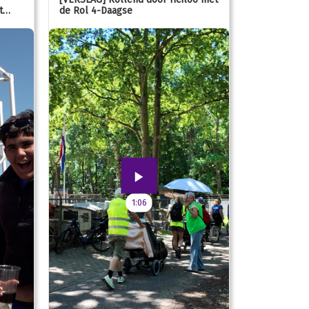
t
de Rol 4-Daagse
hún favorie
speeltuin
1:06