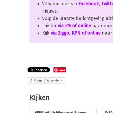
Volg ons ook via
Facebook
,
Twitt
nieuws.
Volg de laatste berichtgeving alti
Luister
via FM of online
naar onze
Kijk
via Ziggo, KPN of online
naar 
Save
Vorige
Volgende
Kijken
stemmen op
[VERSLAG] Lichtjesavond Bergen
[VER