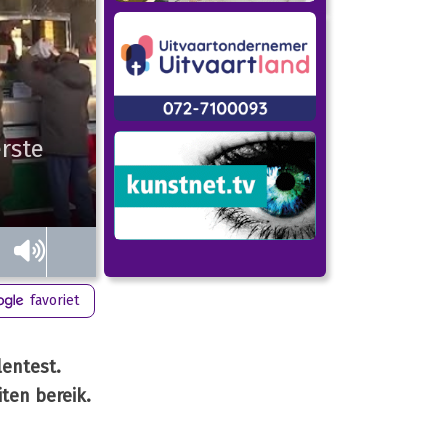
erste
favoriet
lentest.
ten bereik.