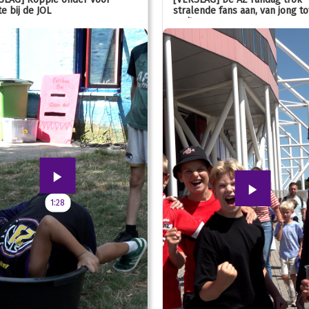
e bij de JOL
stralende fans aan, van jong to
oud!
1:28