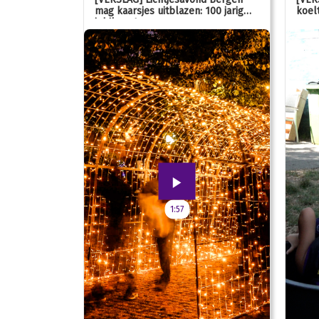
mag kaarsjes uitblazen: 100 jarig
koelt
jubileum!
1:57