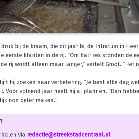
druk bij de kraam, die dit jaar bij de Intratuin in H
e eerste klanten in de rij. “Om half zes stonden de e
e rij wordt alleen maar langer,” vertelt Groot. “Het i
ft hij zoeken naar verbetering. “Je bent elke dag we
ij. Voor volgend jaar heeft hij al plannen. “Dan heb
ijk nog beter maken.”
?
erhalen via
redactie@streekstadcentraal.nl