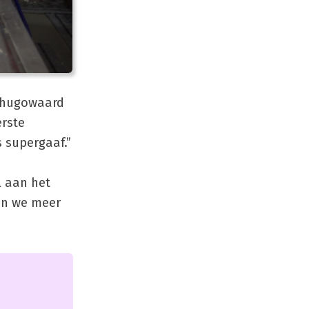
eerhugowaard
erste
s supergaaf.”
l aan het
ben we meer