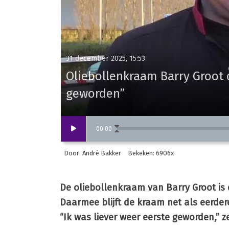
31 december 2025, 15:53
Oliebollenkraam Barry Groot o
geworden”
00
:
00
Door: André Bakker
Bekeken: 6906x
De oliebollenkraam van Barry Groot is d
Daarmee blijft de kraam net als eerdere
“Ik was liever weer eerste geworden,” ze