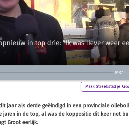
pnieuw in top drie: “Ik was liever weer e
01:07
Maak Streekstad je
it jaar als derde geëindigd in een provinciale oliebol
 jaren in de top, al was de koppositie dit keer net bui
gt Groot eerlijk.