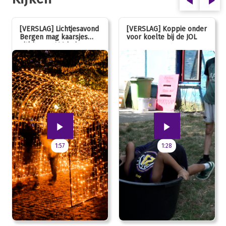
[VERSLAG] Lichtjesavond
[VERSLAG] Koppie onder
Bergen mag kaarsjes
voor koelte bij de JOL
uitblazen: 100 jarig
jubileum!
1:57
1:28