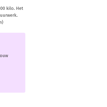
00 kilo. Het
vuurwerk.
m)
 jouw