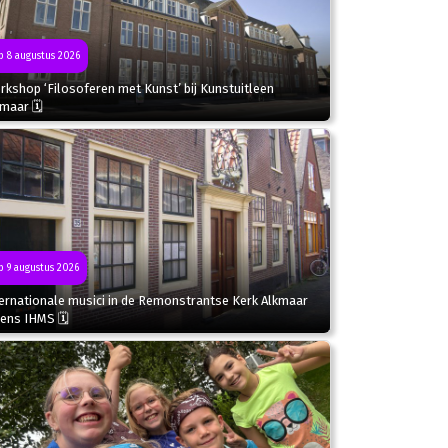
 8 augustus 2026
kshop ‘Filosoferen met Kunst’ bij Kunstuitleen
kmaar 🗓
 9 augustus 2026
ternationale musici in de Remonstrantse Kerk Alkmaar
dens IHMS 🗓