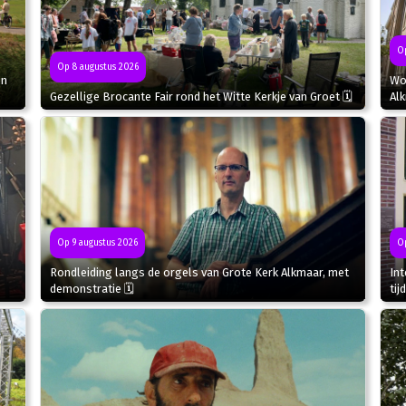
Op
Op 8 augustus 2026
in
Wor
Gezellige Brocante Fair rond het Witte Kerkje van Groet 🗓
Al
Op 9 augustus 2026
Op
Rondleiding langs de orgels van Grote Kerk Alkmaar, met
In
demonstratie 🗓
tij