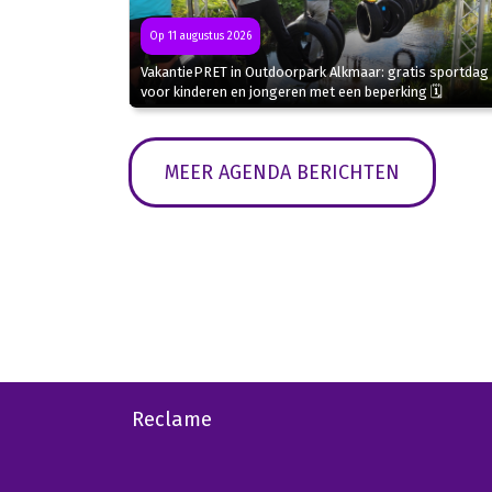
Op 11 augustus 2026
VakantiePRET in Outdoorpark Alkmaar: gratis sportdag
voor kinderen en jongeren met een beperking 🗓
MEER AGENDA BERICHTEN
Reclame