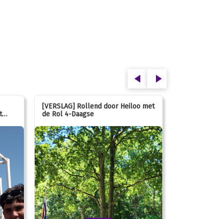
[VERSLAG] Rollend door Heiloo met
[VERSLAG] K
t
de Rol 4-Daagse
hún favorie
speeltuin