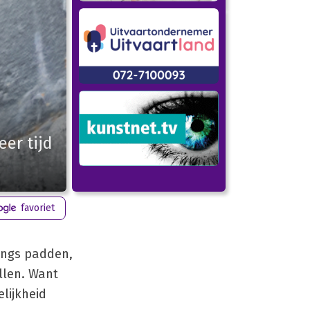
eer tijd
favoriet
angs padden,
llen. Want
lijkheid