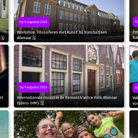
Op
Op 8 augustus 2026
Zo
Workshop ‘Filosoferen met Kunst’ bij Kunstuitleen
Ral
 🗓
Alkmaar 🗓
Op 9 augustus 2026
Op
et
Internationale musici in de Remonstrantse Kerk Alkmaar
Va
tijdens IHMS 🗓
voo