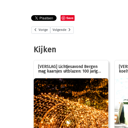
Save
Vorige
Volgende
Kijken
stemmen op
[VERSLAG] Lichtjesavond Bergen
[VER
mag kaarsjes uitblazen: 100 jarig
koelt
jubileum!