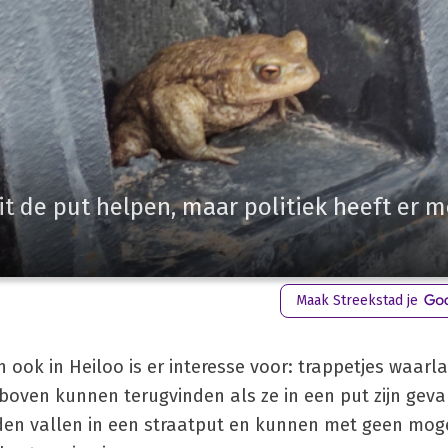
t de put helpen, maar politiek heeft er m
Maak Streekstad je
ook in Heiloo is er interesse voor: trappetjes waarl
boven kunnen terugvinden als ze in een put zijn geva
dden vallen in een straatput en kunnen met geen moge