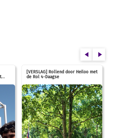
[VERSLAG] Rollend door Heiloo met
[VERSLAG] K
t
de Rol 4-Daagse
hún favorie
speeltuin