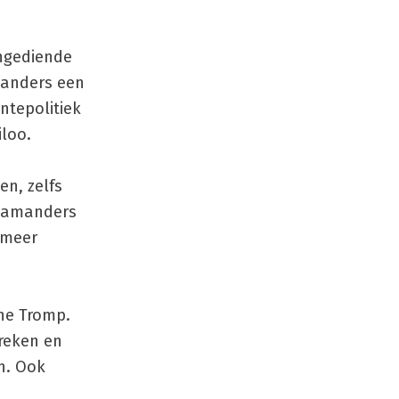
ingediende
 anders een
ntepolitiek
iloo.
n, zelfs
alamanders
 meer
ine Tromp.
preken en
n. Ook