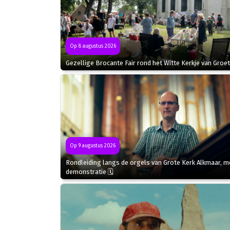
Op 8 augustus 2026
Gezellige Brocante Fair rond het Witte Kerkje van Groet
Op 9 augustus 2026
Rondleiding langs de orgels van Grote Kerk Alkmaar, m
demonstratie 🗓