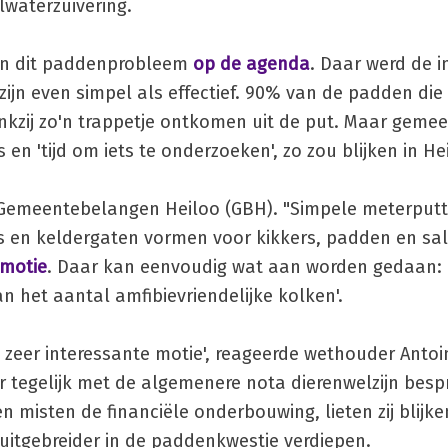
lwaterzuivering.
eren dit paddenprobleem
op de agenda
. Daar werd de 
jn even simpel als effectief. 90% van de padden die
nkzij zo'n trappetje ontkomen uit de put. Maar gemee
 en 'tijd om iets te onderzoeken', zo zou blijken in He
Gemeentebelangen Heiloo (GBH). "Simpele meterputte
rs en keldergaten vormen voor kikkers, padden en s
motie
. Daar kan eenvoudig wat aan worden gedaan:
an het aantal amfibievriendelijke kolken'.
en zeer interessante motie', reageerde wethouder Anto
er tegelijk met de algemenere nota dierenwelzijn bes
misten de financiële onderbouwing, lieten zij blijke
uitgebreider in de paddenkwestie verdiepen.