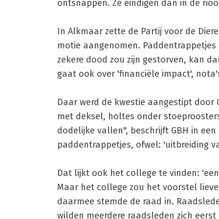
ontsnappen. Ze eindigen dan in de rioo
In Alkmaar zette de Partij voor de Di
motie aangenomen. Paddentrappetjes zi
zekere dood zou zijn gestorven, kan da
gaat ook over 'financiële impact', nota's
Daar werd de kwestie aangestipt door 
met deksel, holtes onder stoeprooste
dodelijke vallen", beschrijft GBH in een
paddentrappetjes, ofwel: 'uitbreiding v
Dat lijkt ook het college te vinden: 'e
Maar het college zou het voorstel liev
daarmee stemde de raad in. Raadsleden 
wilden meerdere raadsleden zich eerst 