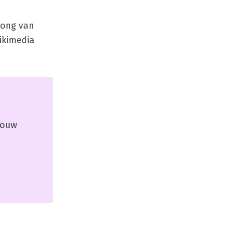
Jong van
Wikimedia
 jouw