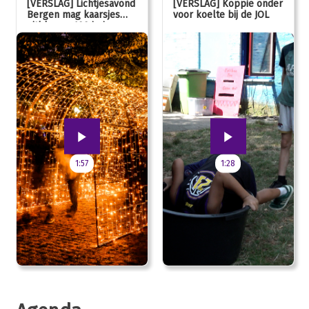
[VERSLAG] Lichtjesavond
[VERSLAG] Koppie onder
Bergen mag kaarsjes
voor koelte bij de JOL
uitblazen: 100 jarig
jubileum!
1:57
1:28