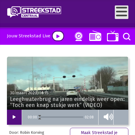
Jouw Streekstad Live
30 maart 2020, 16:15
Leeghwaterbrug na jaren eindelijk weer open:
“Toch een knap stukje werk” (VIDEO)
02:08
00
:
00
Door: Robin Korving
Maak Streekstad je