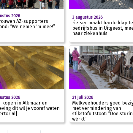
ustus 2026
3 augustus 2026
rouwen AZ-supporters
Fietser maakt harde klap t
ond: “We nemen ‘m mee!”
bedrijfsbus in Uitgeest, me
01:43
naar ziekenhuis
ustus 2026
31 juli 2026
 kopen in Alkmaar en
Melkveehouders goed bezi
ving dit wil je vooraf weten
met vermindering van
ertorial]
stikstofuitstoot: “Doelsturi
wérkt”