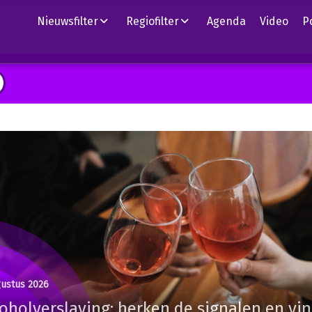
Nieuwsfilter
Regiofilter
Agenda
Video
P
gustus 2026
oholverslaving: herken de signalen en vi