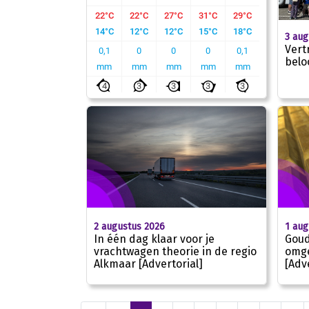
3 aug
Vert
belo
2 augustus 2026
1 aug
In één dag klaar voor je
Goud
vrachtwagen theorie in de regio
omge
Alkmaar [Advertorial]
[Adv