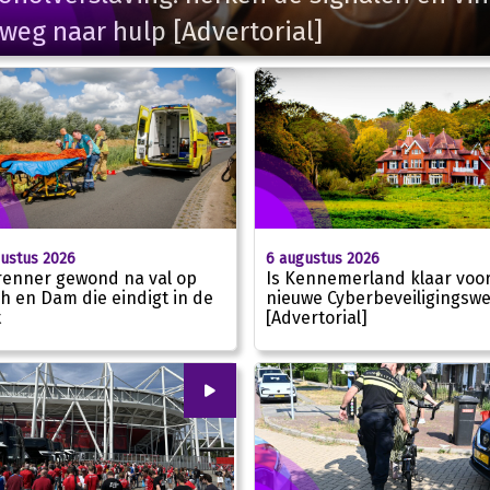
weg naar hulp [Advertorial]
6 augustus 2026
ustus 2026
Is Kennemerland klaar voo
renner gewond na val op
nieuwe Cyberbeveiligingswe
h en Dam die eindigt in de
[Advertorial]
t
00
:
00