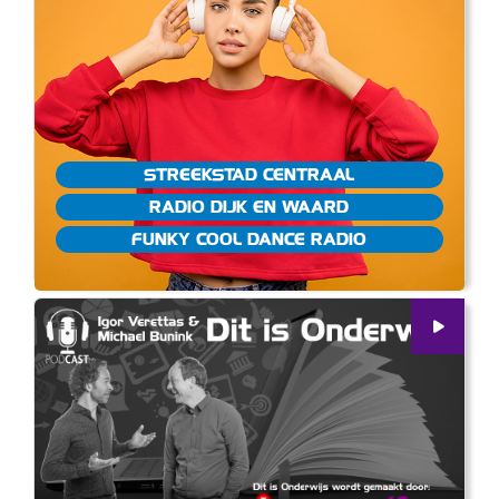
STREEKSTAD CENTRAAL
RADIO DIJK EN WAARD
FUNKY COOL DANCE RADIO
00
:
00
26:20