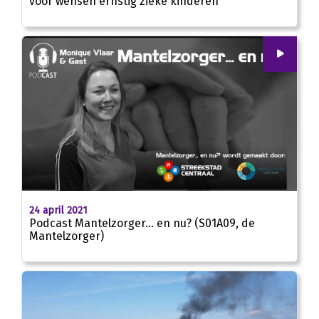
voor wensen ernstig zieke kinderen
00
:
00
23:58
24 april 2021
Podcast Mantelzorger… en nu? (S01A09, de
Mantelzorger)