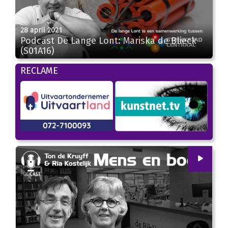
28 april 2021
26:25
Podcast De Lange Lont: Mariska de Blieck
(S01A16)
RECLAME
00
:
00