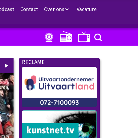
odcast
Contact
Over ons
Vacature
RECLAME
00
:
00
02:06
ena