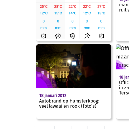
man 
ruit
18 ja
Offi
in z
Ters
18 januari 2012
Autobrand op Hamsterkoog:
veel lawaai en rook (foto's)