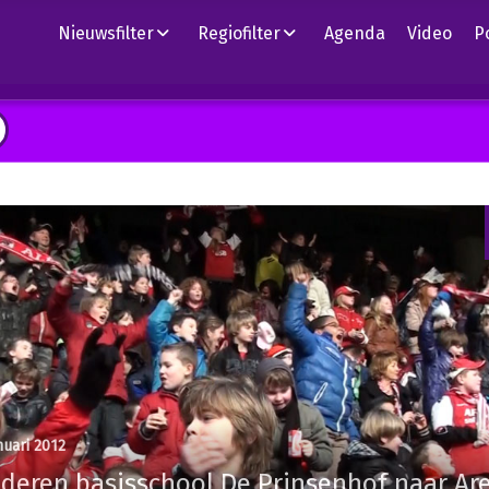
Nieuwsfilter
Regiofilter
Agenda
Video
P
nuari 2012
nderen basisschool De Prinsenhof naar Ar