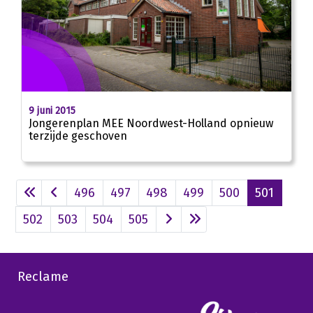
9 juni 2015
Jongerenplan MEE Noordwest-Holland opnieuw
terzijde geschoven
496
497
498
499
500
501
502
503
504
505
Reclame