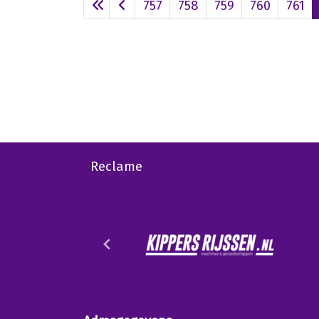
757
758
759
760
761
Reclame