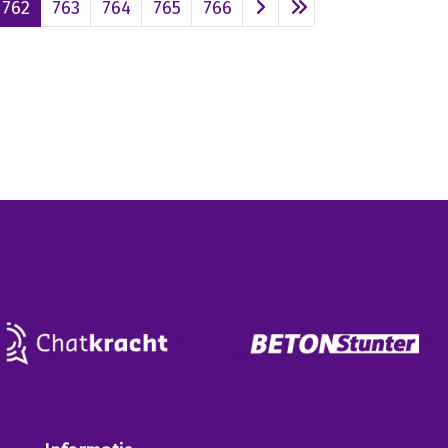
762
763
764
765
766