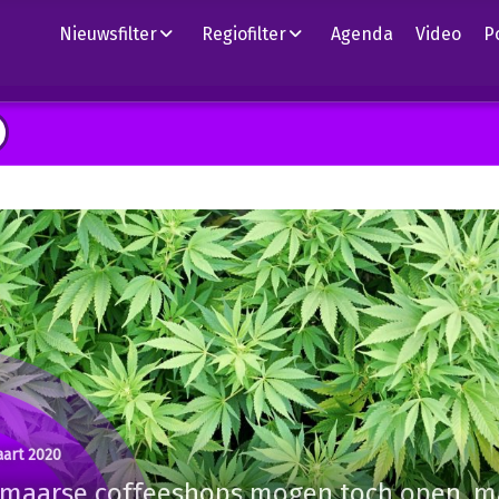
Nieuwsfilter
Regiofilter
Agenda
Video
P
aart 2020
kmaarse coffeeshops mogen toch open, m