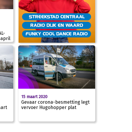
STREEKSTAD CENTRAAL
RADIO DIJK EN WAARD
AL-
FUNKY COOL DANCE RADIO
april
15 maart 2020
Gevaar corona-besmetting legt
art
vervoer Hugohopper plat