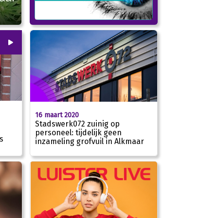
00
:
00
16 maart 2020
Stadswerk072 zuinig op
personeel: tijdelijk geen
s
01:59
inzameling grofvuil in Alkmaar