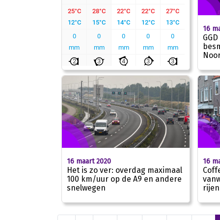
16 ma
GGD 
besm
Noor
16 maart 2020
16 ma
Het is zo ver: overdag maximaal
Coff
100 km/uur op de A9 en andere
vanw
snelwegen
rijen