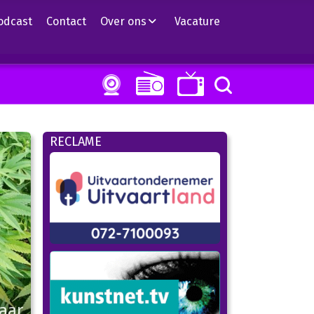
odcast
Contact
Over ons
Vacature
RECLAME
aar