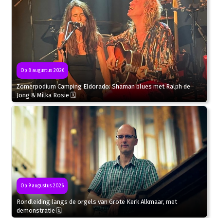
Op 8 augustus 2026
Zomerpodium Camping Eldorado: Shaman blues met Ralph de
Jong & Milka Rosie 🗓
Op 9 augustus 2026
Rondleiding langs de orgels van Grote Kerk Alkmaar, met
demonstratie 🗓