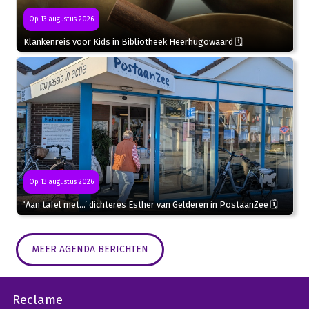
Op 13 augustus 2026
Klankenreis voor Kids in Bibliotheek Heerhugowaard 🗓
Op 13 augustus 2026
‘Aan tafel met…’ dichteres Esther van Gelderen in PostaanZee 🗓
MEER AGENDA BERICHTEN
Reclame