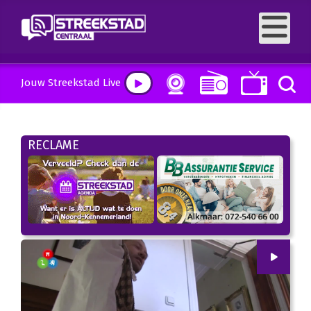
Jouw Streekstad Live
RECLAME
00
:
00