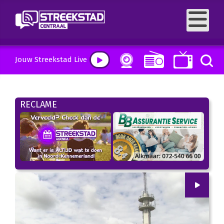
Jouw Streekstad Live
RECLAME
00
:
00