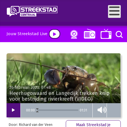
Jouw Streekstad Live
26 februari 2020, 07:48
Heerhugowaard en Langedijk trekken knip
voor bestrijding rivierkreeft (VIDEO)
01:31
00
:
00
Door: Richard van der Veen
Maak Streekstad je