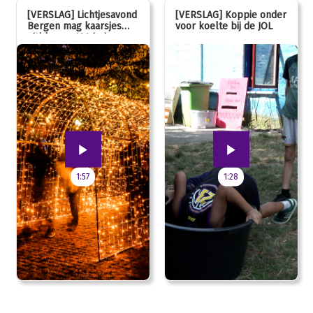
[VERSLAG] Lichtjesavond
[VERSLAG] Koppie onder
Bergen mag kaarsjes
voor koelte bij de JOL
uitblazen: 100 jarig
jubileum!
1:57
1:28