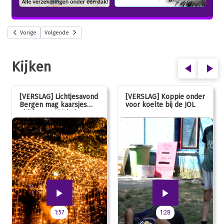
Vorige
Volgende
Kijken
[VERSLAG] Lichtjesavond
[VERSLAG] Koppie onder
Bergen mag kaarsjes
voor koelte bij de JOL
uitblazen: 100 jarig
jubileum!
1:57
1:28