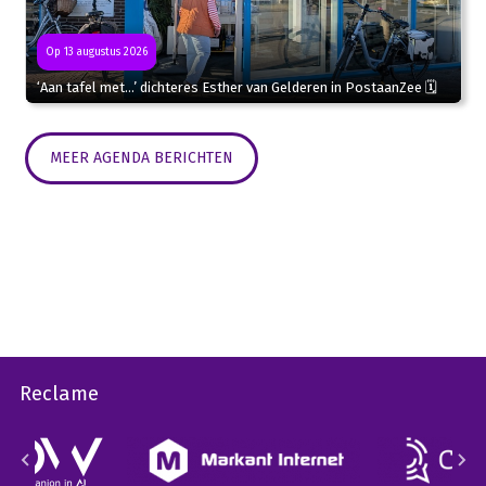
Op 13 augustus 2026
‘Aan tafel met…’ dichteres Esther van Gelderen in PostaanZee 🗓
MEER AGENDA BERICHTEN
Reclame