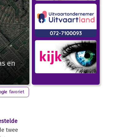
as en
favoriet
estelde
de twee