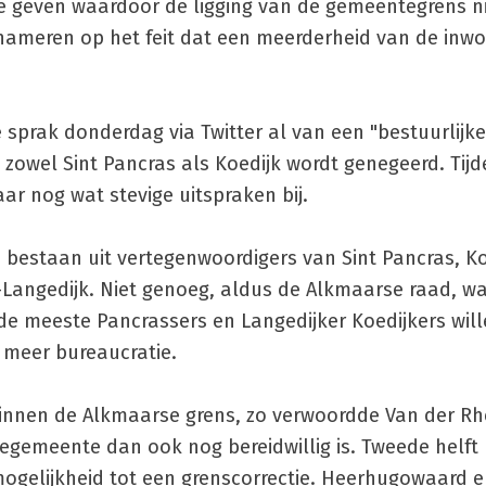
e geven waardoor de ligging van de gemeentegrens n
hameren op het feit dat een meerderheid van de inwo
 sprak donderdag via Twitter al van een "bestuurlijk
owel Sint Pancras als Koedijk wordt genegeerd. Tijd
r nog wat stevige uitspraken bij.
bestaan uit vertegenwoordigers van Sint Pancras, Ko
ngedijk. Niet genoeg, aldus de Alkmaarse raad, wa
 de meeste Pancrassers en Langedijker Koedijkers will
 meer bureaucratie.
innen de Alkmaarse grens, zo verwoordde Van der Rh
usiegemeente dan ook nog bereidwillig is. Tweede helf
ogelijkheid tot een grenscorrectie. Heerhugowaard e