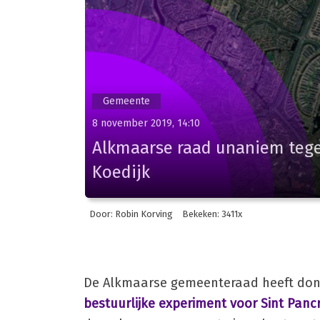
Gemeente
8 november 2019, 14:10
Alkmaarse raad unaniem tegen
Koedijk
Door: Robin Korving
Bekeken: 3411x
De Alkmaarse gemeenteraad heeft don
bestuurlijke experiment voor Sint Panc