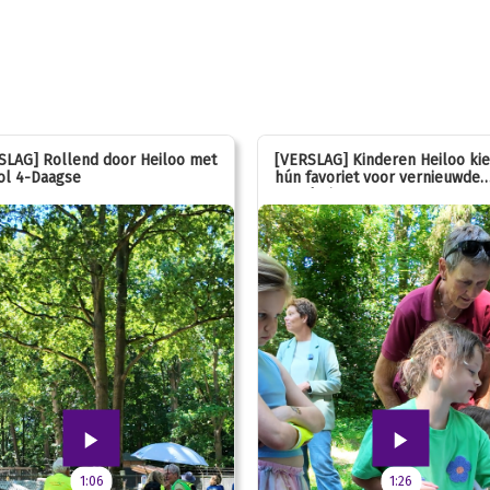
SLAG] Rollend door Heiloo met
[VERSLAG] Kinderen Heiloo ki
ol 4-Daagse
hún favoriet voor vernieuwde
speeltuin
1:06
1:26