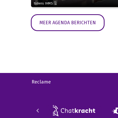
tijdens IHMS 🗓
MEER AGENDA BERICHTEN
Reclame