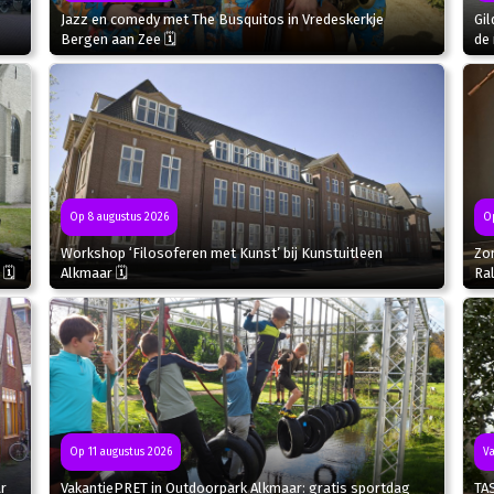
Jazz en comedy met The Busquitos in Vredeskerkje
Gil
Bergen aan Zee 🗓
de 
Op
Op 8 augustus 2026
Zo
Workshop ‘Filosoferen met Kunst’ bij Kunstuitleen
Ral
 🗓
Alkmaar 🗓
Va
Op 11 augustus 2026
r
TA
VakantiePRET in Outdoorpark Alkmaar: gratis sportdag