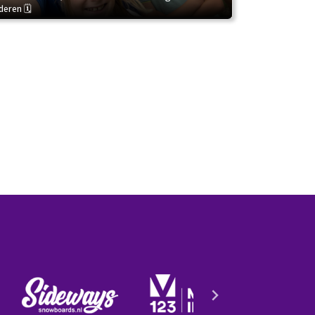
deren 🗓