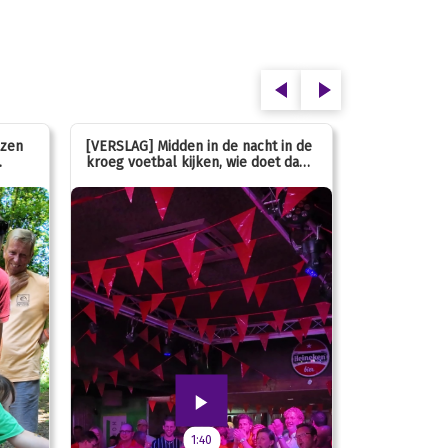
ezen
[VERSLAG] Midden in de nacht in de
[INFO] Hoe g
kroeg voetbal kijken, wie doet dan
met de mass
nou?
1:40