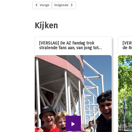
Vorige
Volgende
Kijken
stemmen op
[VERSLAG] De AZ Fandag trok
[VER
stralende fans aan, van jong tot
de R
oud!