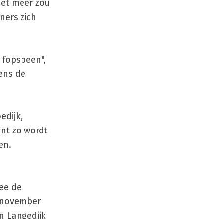
iet meer zou
ners zich
e fopspeen",
ens de
edijk,
nt zo wordt
en.
ee de
t november
n Langedijk