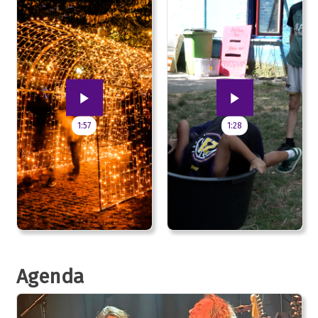
1:57
1:28
Agenda