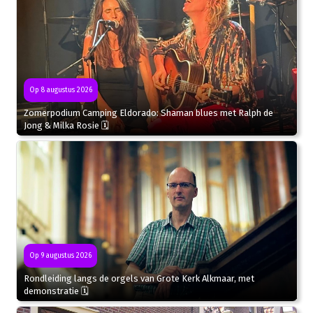
Op 8 augustus 2026
Zomerpodium Camping Eldorado: Shaman blues met Ralph de
Jong & Milka Rosie 🗓
Op 9 augustus 2026
Rondleiding langs de orgels van Grote Kerk Alkmaar, met
demonstratie 🗓