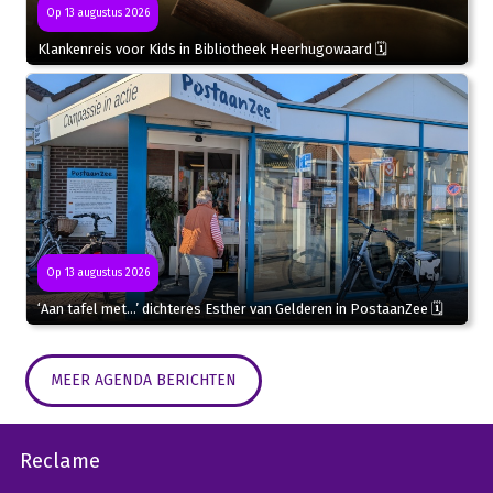
Op 13 augustus 2026
Klankenreis voor Kids in Bibliotheek Heerhugowaard 🗓
Op 13 augustus 2026
‘Aan tafel met…’ dichteres Esther van Gelderen in PostaanZee 🗓
MEER AGENDA BERICHTEN
Reclame