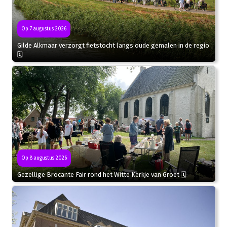
Op 7 augustus 2026
Gilde Alkmaar verzorgt fietstocht langs oude gemalen in de regio
🗓
Op 8 augustus 2026
Gezellige Brocante Fair rond het Witte Kerkje van Groet 🗓