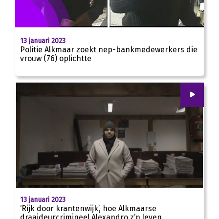
13 januari 2023
Politie Alkmaar zoekt nep-bankmedewerkers die
vrouw (76) oplichtte
00
:
00
03:17
13 januari 2023
‘Rijk door krantenwijk’, hoe Alkmaarse
draaideurcrimineel Alexandro z’n leven