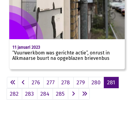
11 januari 2023
“Vuurwerkbom was gerichte actie”, onrust in
Alkmaarse buurt na opgeblazen brievenbus
276
277
278
279
280
281
282
283
284
285