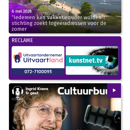
6 mei 2026
“Iedereen kan vakantieouder worden”:
stichting zoekt logeeradressen voor de
zomer
RECLAME
00
:
00