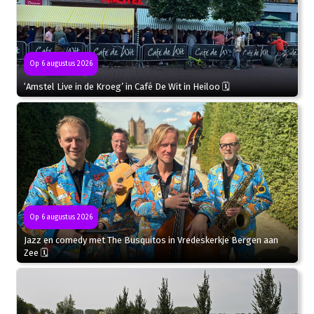
Op 6 augustus 2026
‘Amstel Live in de Kroeg’ in Café De Wit in Heiloo 🗓
Op 6 augustus 2026
Jazz en comedy met The Busquitos in Vredeskerkje Bergen aan
Zee 🗓