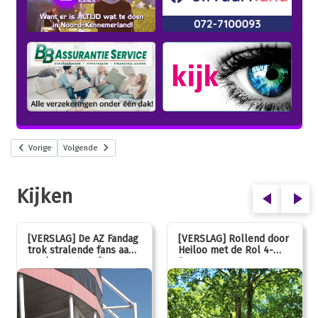
Vorige
Volgende
Kijken
[VERSLAG] De AZ Fandag
[VERSLAG] Rollend door
trok stralende fans aan,
Heiloo met de Rol 4-
van jong tot oud!
Daagse