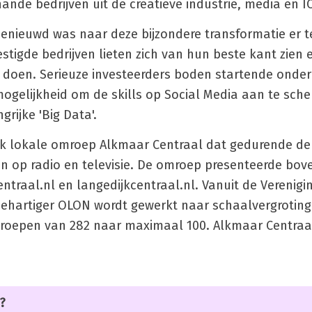
ande bedrijven uit de creatieve industrie, media en IC
enieuwd was naar deze bijzondere transformatie er t
stigde bedrijven lieten zich van hun beste kant zien 
te doen. Serieuze investeerders boden startende ond
ogelijkheid om de skills op Social Media aan te sche
grijke 'Big Data'.
ek lokale omroep Alkmaar Centraal dat gedurende de
en op radio en televisie. De omroep presenteerde bov
raal.nl en langedijkcentraal.nl. Vanuit de Verenigi
hartiger OLON wordt gewerkt naar schaalvergroting
roepen van 282 naar maximaal 100. Alkmaar Centraal
?