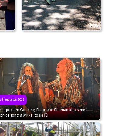
 8 augustus 2026
merpodium Camping Eldorado: Shaman blues met
ph de Jong & Milka Rosie 🗓