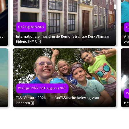
Op 9 augustus 2026
Op
et
Internationale musici in de Remonstrantse Kerk Alkmaar
Va
tijdens IHMS 🗓
voo
Van 8 juli 2026 tot 13 augustus 2026
Va
TAS-Venture 2026, een fanTAStische beleving voor
kinderen 🗓
Bev