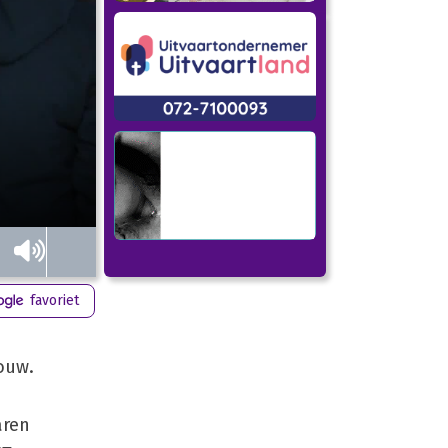
favoriet
ouw.
aren