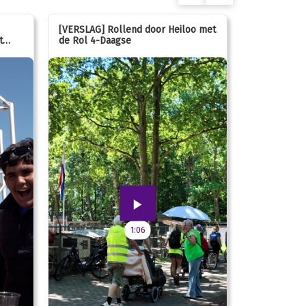
[VERSLAG] Rollend door Heiloo met
[VERSLAG] K
t
de Rol 4-Daagse
hún favorie
speeltuin
1:06