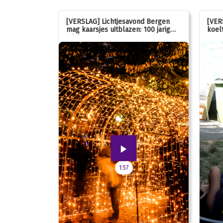
stemmen op
[VERSLAG] Lichtjesavond Bergen
[VER
mag kaarsjes uitblazen: 100 jarig
koelt
jubileum!
1:57