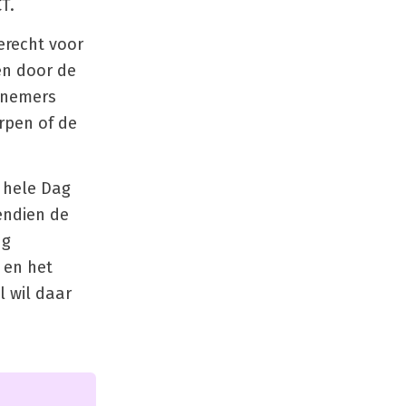
T.
erecht voor
en door de
ernemers
rpen of de
 hele Dag
endien de
ng
 en het
 wil daar