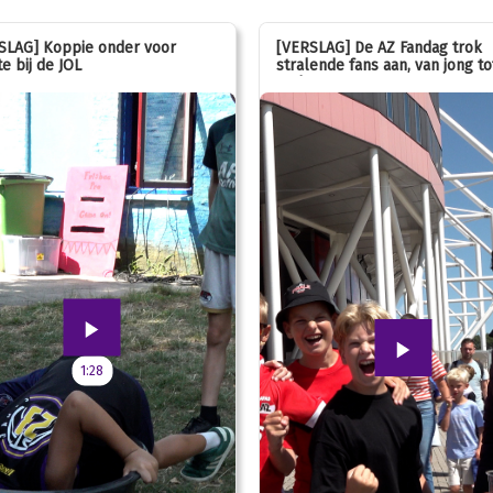
SLAG] Koppie onder voor
[VERSLAG] De AZ Fandag trok
e bij de JOL
stralende fans aan, van jong to
oud!
1:28