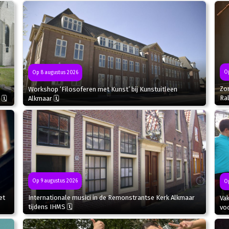
Op
Op 8 augustus 2026
Zo
Workshop ‘Filosoferen met Kunst’ bij Kunstuitleen
Ral
 🗓
Alkmaar 🗓
Op 9 augustus 2026
Op
et
Internationale musici in de Remonstrantse Kerk Alkmaar
Va
tijdens IHMS 🗓
voo