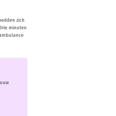
oedden zich
drie minuten
e ambulance
 jouw