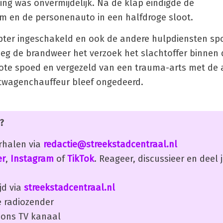
ing was onvermijdelijk. Na de klap eindigde de
 en de personenauto in een halfdroge sloot.
pter ingeschakeld en ook de andere hulpdiensten sp
eeg de brandweer het verzoek het slachtoffer binnen 
grote spoed en vergezeld van een trauma-arts met d
htwagenchauffeur bleef ongedeerd.
?
erhalen via
redactie@streekstadcentraal.nl
er
,
Instagram
of
TikTok
. Reageer, discussieer en deel
jd via
streekstadcentraal.nl
 radiozender
ons TV kanaal