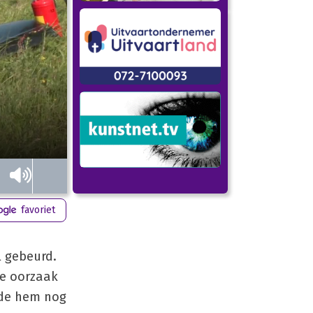
favoriet
l gebeurd.
de oorzaak
rde hem nog