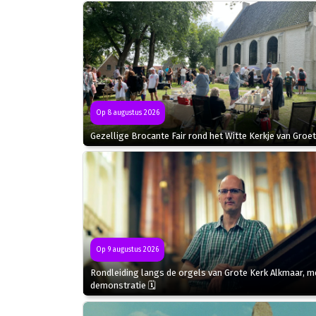
Op 8 augustus 2026
Gezellige Brocante Fair rond het Witte Kerkje van Groet
Op 9 augustus 2026
Rondleiding langs de orgels van Grote Kerk Alkmaar, m
demonstratie 🗓