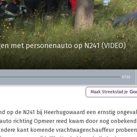
agen met personenauto op N241 (VIDEO)
01:33
Maak Streekstad je
nd op de N241 bij Heerhugowaard een ernstig ongeva
enauto richting Opmeer reed kwam door nog onbeken
e andere kant komende vrachtwagenchauffeur probee