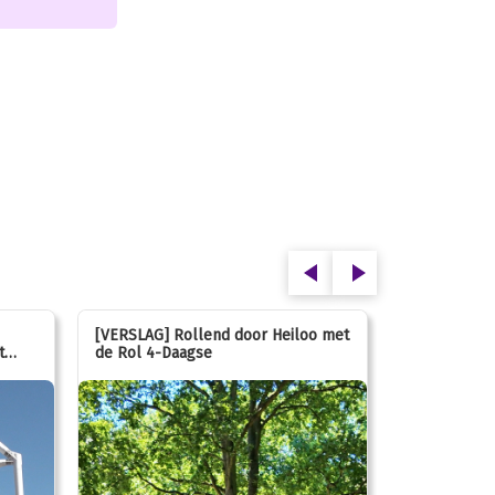
[VERSLAG] Rollend door Heiloo met
[VERSLAG] K
t
de Rol 4-Daagse
hún favorie
speeltuin