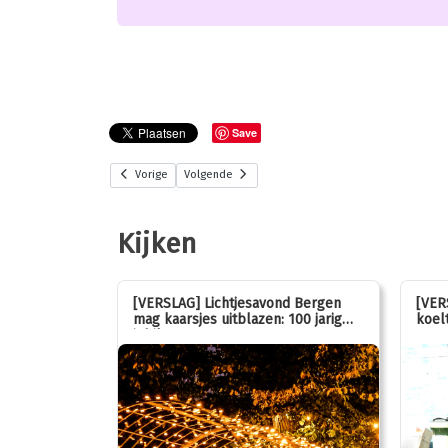
Save
Vorige
Volgende
Kijken
stemmen op
[VERSLAG] Lichtjesavond Bergen
[VER
mag kaarsjes uitblazen: 100 jarig
koelt
jubileum!